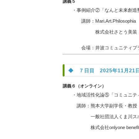
講義５
・事例紹介②「なんと未来創造
講師：Mari.Art.Philoso
株式会社さとう美装 佐藤良
会場：井波コミュニティプラザア
◆ ７日目 2025年11月21日
講義６（オンライン）
・地域活性化論⑤「コミュニティ
講師：熊本大学副学長・教授 
一般社団法人くま川スポーツア
株式会社onlyone benef