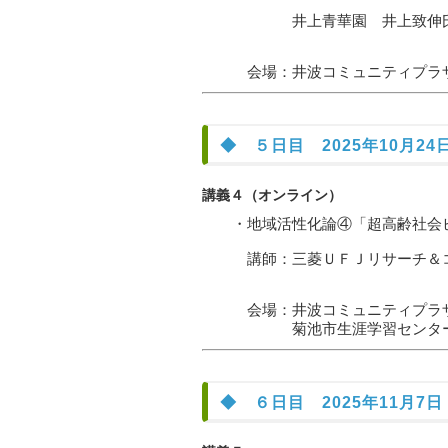
井上青華園 井上致伸氏（き
会場：井波コミュニティプラザアス
◆ ５日目 2025年10月24日
講義４（オンライン）
・地域活性化論④「超高齢社会ビ
講師：三菱ＵＦＪリサーチ＆コ
会場：井波コミュニティプラザアス
菊池市生涯学習センター KiC
◆ ６日目 2025年11月7日（