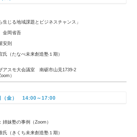
生じる地域課題とビジネスチャンス」
金岡省吾
安則
たなべ未来創造塾１期）
モ大会議室 南砺市山見1739-2
om）
（金） 14:00～17:00
妹塾の事例（Zoom）
氏（きくち未来創造塾１期）