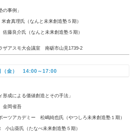
塾の事例」
phia 米倉真理氏（なんと未来創造塾５期）
介氏（なんと未来創造塾５期）
スモ大会議室 南砺市山見1739-2
（金） 14:00～17:00
形成による価値創造とその手法」
金岡省吾
カデミー 松嶋純也氏（やつしろ未来創造塾１期）
it 小山葵氏（たなべ未来創造塾５期）