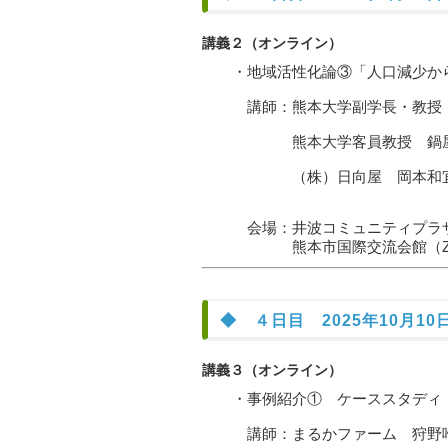
講義２（オンライン）
・地域活性化論③「人口減少から
講師：熊本大学副学長・教授 
熊本大学客員教授 鍋屋
（株）日向屋 岡本和宜氏（
会場：井波コミュニティプラザアス
熊本市国際交流会館（Zo
◆ ４日目 2025年10月10日
講義３（オンライン）
・事例紹介① ケーススタディ：姉
講師：まるかファーム 狩野唯