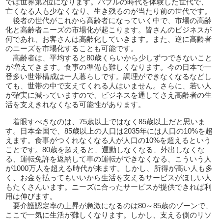
では世界第2位になります。バブルの時代を体験した世代で、
亡くなる人も少なくなり、生き残るのが当たり前の世代です。
後者の世代がこれから高齢者になっていく中で、市場の高齢
化と高齢者ニーズの市場化が起こります。皆さんのビジネスが
何であれ、お客さんは高齢化していきます。また、逆に高齢者
のニーズを市場化することも可能です。
高齢者は、平均すると80歳くらいから少しずつできないこと
が増えてきます。食事の準備も難しくなります。今の日本で一
番多い世帯構成は一人暮らしです。調理ができなくなるなどし
ても、世帯の中で支えてくれる人はいません。さらに、若い人
が確実に減っていますので、ビジネスを通してさえ高齢者の生
活を支えきれなくなる可能性があります。
着眼すべきなのは、75歳以上ではなく85歳以上だと思いま
す。日本全国で、85歳以上の人口は2035年には人口の10%を超
えます。食事がつくれなくなる人が人口の10%を超えるという
ことです。80歳を超えると、運動しなくなる、外出しなくな
る、運転免許を返納して車の運転ができなくなる、こういう人
が1000万人を超える時代が来ます。しかし、所得が高い人も多
く、お金を払ってもいいから生活を支えるサービスがほしい人
もたくさんいます。ニーズに合ったサービスが提供できれば利
用は伸びます。
要介護認定率の上昇が急激になるのは80～85歳のゾーンで、
ここで一気に生活が難しくなります。しかし、支える側のリソ