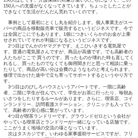
150人ほどです。介護保険の対象が重い人たちになって、この
150人への支援がなくなってきています。ちょっとしたことが
できなくて生活がだんだん荒れていくのです。
事例として最初にとくし丸を紹介します。個人事業主がスー
パーの商品を移動販売車で販売するというビジネスです。今で
は全国どこにでもあります。1個につきいくらかのお金が上乗
せされていてそれが利益になるというビジネスです。
2つ目はでんかのヤマグチです。えこひいきする電気屋で
す。普通の電気屋さんですが、商品が高価です。でも高齢者の
人たちがここで 買うのです。買ったものが壊れた時も直してく
れるし、買ったものでなくても御用聞きだと思って相談に乗っ
たりして、商品が高い分は会費のようなものと考えられます。
修理で出かけた途中で立ち寄ってサポートするというやり方で
す。
3つ目はのびしろハウスというアパートです。一階に高齢
者、二階に学生が住んでいて、学生がお茶に行ったり、毎朝あ
いさつをしたりするルールがあります。さらに、喫茶店、コイ
ンランドリー、訪問看護ステーション、クリニックも入ってい
て、高齢者の安心感に繋がっています。
4つ目が喫茶ランドリーです。グラウンドゼロという会社が
やっている喫茶店とランドリーが一緒になっている店舗です。
ここがうまく地域の交流の場となっています。
次はタスカジです。いわゆる家事援助サービスですが、フリ