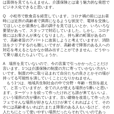
は面倒を見てもらえません。介護保険とは違う魅力的な発想で
ビジネス化できると思います。
Q 小松市で飲食店を経営しています。コロナ禍の前にはお昼
時には近所の高齢者で満席になるような状況で、電球を交換し
てほしいとか湯沸かし器の調子を見てほしいとか、いろいろな
要望があって、スタッフで対応していました。しかし、コロナ
後にはお客さんが来なくなりました。持ち家の町屋があるの
で、高齢者旨のアパートに改装しようと考えていますが、消防
法をクリアするのも難しいですが、高齢者で障害のある人への
対応を考えるとなかなか踏み出すことができません。どうやっ
て乗り越えたらよいでしょうか。
A 場所を見ていないので、今の言葉で引っかかったことだけ
言います。1つは介護保険の制度の方に寄っていかない方がい
いです。制度の中に取り込まれて自分たちの良さとかその場が
持ってる可能性を潰していくことになりかねません。
もう1つは、地域共生制社会の中で分野・年齢・性別を超え
て、と言っていますが、全ての人が使える場所が1番いと思い
ます。ターゲットを絞って作ったけれども誰が来てもいいよ、
という場所の方が優れています。古い建物を改造して作ったカ
フェでそんな場所が好きな人だけが来てくれればよくて、その
中には高齢者もいればたまたま障害のある人もいるけど、その
人たちにとって使いやすい場所だったらそれでいいのであっ