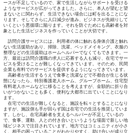
ースが不足しているので、家で生活しながらサポートを受ける
ようなサービスが広がってきました。さらに、本人が望むと望
まないとに関わらず、生活できない場合には町を出ることにな
ります。そしてさらに人口減少が進み、ビジネスが先細りして
いくという悪循環に陥ります。それを防ぐためにも高齢者を対
象とした生活ビジネスを作っていくことが大切です。
訪問介護サービスには、利用者の体に触れる身体介護と触れ
ない生活援助があり、掃除、洗濯、ベッドメイキング、衣服の
整理などの生活援助はホームヘルパーでなくてもできます。一
方、最近は訪問介護職の求人に応募する人も減り、在宅でサー
ビスを受けることが難しくなってきています。そのため、民間
企業も有料でのサービスを提供するようになってきています。
高齢者が生活するうえで食事と洗濯などで不都合が生じる状
態になったら、特別養護老人ホーム、グループホーム、住宅型
有料老人ホームなどに移ることを考えますが、金額的に折り合
いがつかないことも多く、便利な大都市に出ていくことになり
ます。
在宅での生活が難しくなると、施設を転々とすることになり
ますが、施設側も手が回らず国は在宅での生活を推奨していま
す。しかし、在宅高齢者を支えるヘルパーが不足しているの
で、食事、運動、人との付き合いというような場面で新しい地
域ビジネスで注目されています。地方ではコミュニティが小さ
く、相手の困っていることがわかりやすく、助け合いが成り立