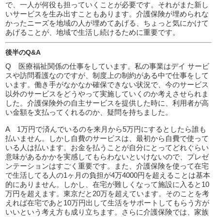
で、一人が何役も担っていくことが必要です。それがまた新し
いサービスを生み出すこともあります。介護保険が埋められな
かったニーズを地域の人が埋めてあげる、ちょっと気にかけて
あげることが、地域で生活し続けるために重要です。
後半のQ&A
Q 医療福祉関係の仕事をしています。私の事業はデイ サービ
スや訪問看護なのですが、制度上の制約がある中で仕事をして
います。働き手がなかなか確保できない状況で、今のサービス
以外のサービスをどうやって実施していくのか考えさせられま
した。介護保険外の自主サービスを提供した時に、利用者が高
い金額を支払ってくれるのか、疑問を持ちました。
A 1万円で済んでいるのを来月から5万円にするとしたら誰も
払いません。しかし自費のサービスは、最初から自費で使って
いる人は払います。お金を払うことが自分にとってどれぐらい
意味があるかかを実感してもらわないといけないので、プレゼ
ンテーションはすごく重要です。また、介護保険を使って在宅
で生活してる人の1ヶ月の負担が4万4000円を超えることは基本
的にありません。しかし、在宅が難しくなって施設に入ると10
万円を超えます。東京だと20万を超えています。そのことを考
えれば在宅であと10万円出して生活をサポートしてもらう方が
いいという考え方も成り立ちます。さらに介護保険では、家族