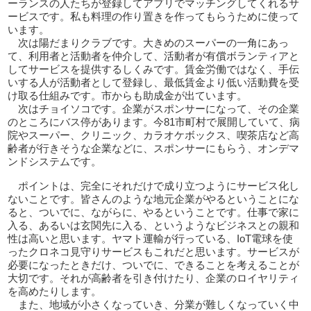
ーランスの人たちが登録してアプリでマッチングしてくれるサ
ービスです。私も料理の作り置きを作ってもらうために使って
います。
次は陽だまりクラブです。大きめのスーパーの一角にあっ
て、利用者と活動者を仲介して、活動者が有償ボランティアと
してサービスを提供するしくみです。賃金労働ではなく、手伝
いする人が活動者として登録し、最低賃金より低い活動費を受
け取る仕組みです。市からも助成金が出ています。
次はチョイソコです。企業がスポンサーになって、その企業
のところにバス停があります。今81市町村で展開していて、病
院やスーパー、クリニック、カラオケボックス、喫茶店など高
齢者が行きそうな企業などに、スポンサーにもらう、オンデマ
ンドシステムです。
ポイントは、完全にそれだけで成り立つようにサービス化し
ないことです。皆さんのような地元企業がやるということにな
ると、ついでに、ながらに、やるということです。仕事で家に
入る、あるいは玄関先に入る、というようなビジネスとの親和
性は高いと思います。ヤマト運輸が行っている、IoT電球を使
ったクロネコ見守りサービスもこれだと思います。サービスが
必要になったときだけ、ついでに、できることを考えることが
大切です。それが高齢者を引き付けたり、企業のロイヤリティ
を高めたりします。
また、地域が小さくなっていき、分業が難しくなっていく中