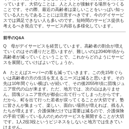
っています。大切なことは、人と人とが接触する場所をつくる
ことです。その際、最近の高齢者は楽しいことをいっぱい知っ
ている人たちであることには注意すべきです。今のデイサービ
スでは満足できない人も多いのです。短時間のサービス提供も
考えるべき視点です。サービス内容も多様化しています。
前半のQ&A
Q 母がデイサービスを経営しています。高齢者の割合が増え
ていくのはその通りだと思いますが、難しいのは2040年頃から
高齢者が減っていくということで、これからどのようにサービ
スを展開していけばよいでしょうか。
A たとえばスーパーの客も減っていきます。この先15年ぐら
いは高齢者の方の生活を支えるニーズは減ると思います。その
先は10年間ぐらい横ばいが続いて、その後2055年頃に団塊ジュ
ニア世代の山が来ます。ただ、地方では、次の山はありませ
ん。団塊ジュニア世代が都会に出て行ってしまったからです。
だから、町を出て行った若者が戻ってくることが大切です。塾
に皆さんが集まって、楽しい、面白い場所が増えれば、残る人
たちが増えます。介護保険だけでは需要は減るので、介護保険
の手前で困っている人のためのサービスを展開することが大切
です。1人2役3役というビジネスをしないと地方では生きてい
けません。